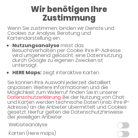
Wir benötigen Ihre
08:00 - 19:00
Zustimmung
Vitacura-Apotheke
Wenn Sie zustimmen, binden wir Dienste und
Cookies zur Analyse, Beratung und
Kartendarstellung ein.
Nutzungsanalyse
misst das
Besuchsverhalten per Cookie. Ihre IP-Adresse
Unverbindliche Arzneimittel-
wird umgehend gelöscht, eine Datennutzung
durch Google zu eigenen Zwecken ist
Reservierung
untersagt.
HERE Maps:
zeigt interaktive Karten.
Vitacura-Apotheke
Marchwitzastr. 29B, 12681 Berlin
Sie können Ihre Auswahl jederzeit detailliert
anpassen. Weitere Informationen und die
Möglichkeit zum Widerruf finden Sie in unserer
Eine Bearbeitung und Abholung der unverbindlichen
Datenschutzerklärung
. Bei der Nutzung von Chat
Arzneimittel-Reservierung ist nur während der
und Karten werden technische Daten (insb. Ihre IP-
Öffnungszeiten möglich.
Adresse) an die Anbieter übermittelt und Cookies
gesetzt. Hierfür gelten die Datenschutzhinweise
der jeweiligen Anbieter.
Websiteanalyse
Karten (Here maps)